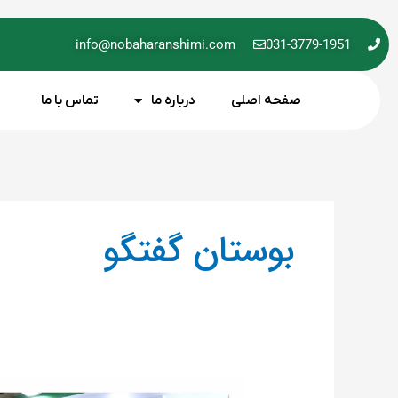
فتن
ه
info@nobaharanshimi.com
031-3779-1951
حتوا
صفحه اصلی
درباره ما
تماس با ما
بوستان گفتگو
اولین