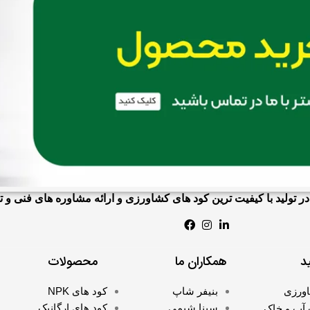
در تولید با کیفیت ترین کود های کشاورزی و ارائه مشاوره های فنی 
د
همکاران ما
محصولات
اورزی
بنیفر شا
پ
کود های NPK
سینا شیمی
کود های ارگانیک
آب و خاک