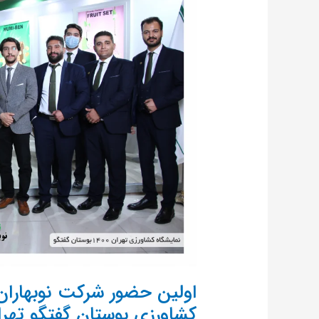
حضور
شرکت
نوبهاران
شیمی
سپاهان
در
نمایشگاه
کشاورزی
بوستان
گفتگو
تهران
1400
اولین حضور شرکت نوبهاران
کشاورزی بوستان گفتگو تهران 0